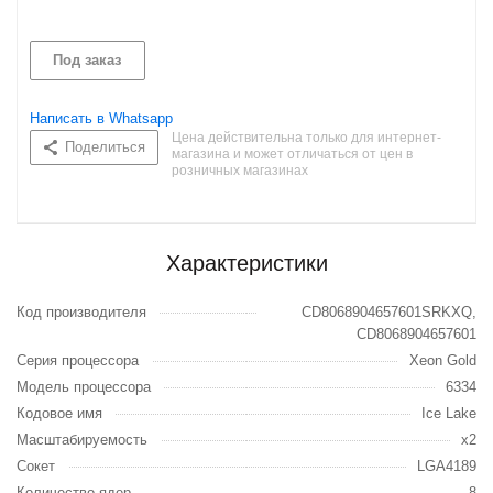
Под заказ
Написать в Whatsapp
Цена действительна только для интернет-
Поделиться
магазина и может отличаться от цен в
розничных магазинах
Характеристики
Код производителя
CD8068904657601SRKXQ,
CD8068904657601
Серия процессора
Xeon Gold
Модель процессора
6334
Кодовое имя
Ice Lake
Масштабируемость
x2
Сокет
LGA4189
Количество ядер
8