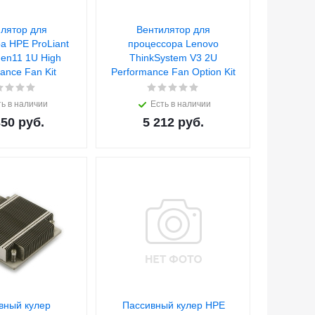
лятор для
Вентилятор для
а HPE ProLiant
процессора Lenovo
en11 1U High
ThinkSystem V3 2U
ance Fan Kit
Performance Fan Option Kit
ь в наличии
Есть в наличии
350
руб.
5 212
руб.
вный кулер
Пассивный кулер HPE