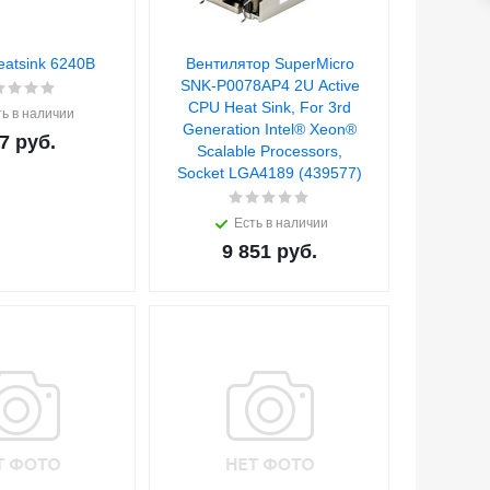
atsink 6240B
Вентилятор SuperMicro
SNK-P0078AP4 2U Active
CPU Heat Sink, For 3rd
ь в наличии
Generation Intel® Xeon®
7
руб.
Scalable Processors,
Socket LGA4189 (439577)
Есть в наличии
9 851
руб.