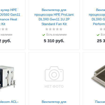
 кулер HPE
Вентилятор для
Венти
XX/560 Gen11
процессора HPE ProLiant
процессор
rmance Heat
DL3X0 Gen11 1U 2P
DL3X0 G
 Kit
Standard Fan Kit
Perform
в наличии
Есть в наличии
Ест
2
руб.
5 310
руб.
25 
blecom ACL-
Вентилятор для
Пасси