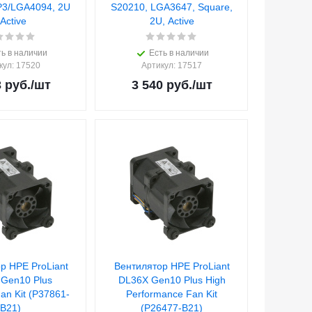
P3/LGA4094, 2U
S20210, LGA3647, Square,
 Active
2U, Active
ь в наличии
Есть в наличии
кул
: 17520
Артикул
: 17517
3
руб.
/шт
3 540
руб.
/шт
р HPE ProLiant
Вентилятор HPE ProLiant
Gen10 Plus
DL36X Gen10 Plus High
an Kit (P37861-
Performance Fan Kit
B21)
(P26477-B21)