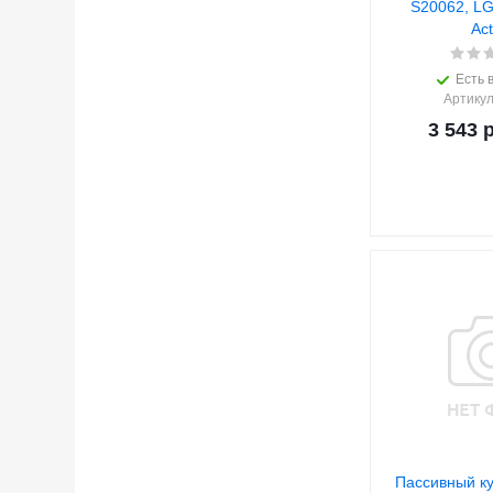
S20062, LG
Act
Есть 
Артику
3 543
р
Пассивный к