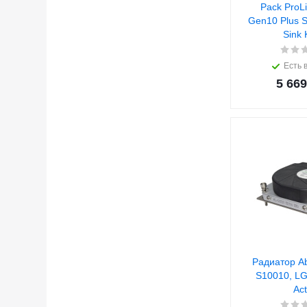
Pack ProL
Gen10 Plus S
Есть 
5 669
Радиатор A
S10010, LG
Act