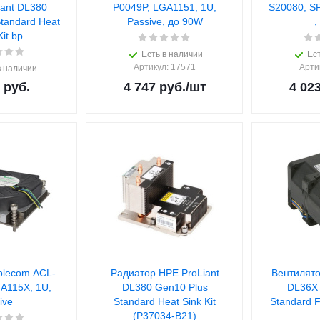
iant DL380
P0049P, LGA1151, 1U,
S20080, S
tandard Heat
Passive, до 90W
,
Sink Kit bp
Есть в наличии
Ест
Артикул
: 17571
Арти
в наличии
руб.
4 747
руб.
/шт
4 02
blecom ACL-
Радиатор HPE ProLiant
Вентилято
A115X, 1U,
DL380 Gen10 Plus
DL36X 
ive
Standard Heat Sink Kit
Standard F
(P37034-B21)