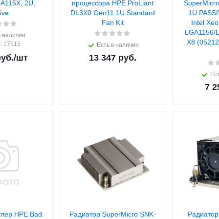
A115X, 2U,
процессора HPE ProLiant
SuperMicr
ive
DL3X0 Gen11 1U Standard
1U PASSI
Fan Kit
Intel Xe
LGA1156/
в наличии
X8 (05212
л
: 17515
Есть в наличии
уб.
/шт
13 347
руб.
Ест
7 2
улер HPE Bad
Радиатор SuperMicro SNK-
Радиатор