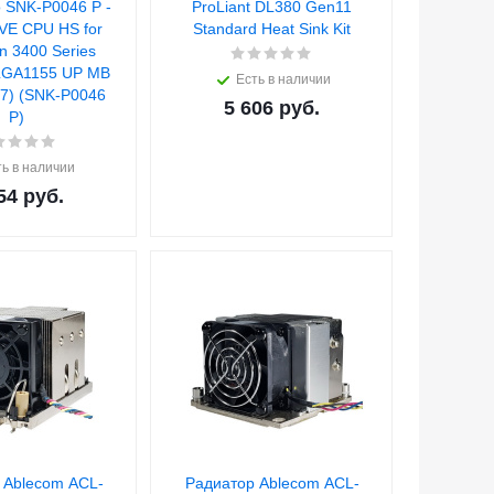
o SNK-P0046 P -
ProLiant DL380 Gen11
VE CPU HS for
Standard Heat Sink Kit
on 3400 Series
LGA1155 UP MB
Есть в наличии
7) (SNK-P0046
5 606
руб.
P)
ь в наличии
54
руб.
 Ablecom ACL-
Радиатор Ablecom ACL-