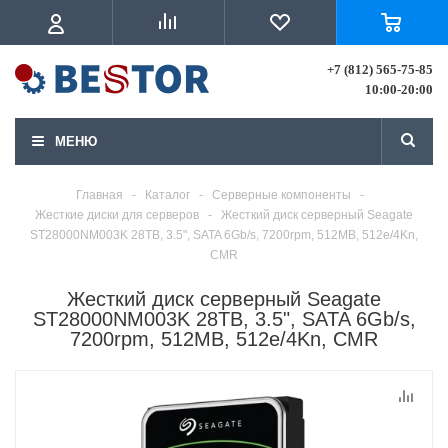
+7 (812) 565-75-85
10:00-20:00
МЕНЮ
Главная
-
Каталог
-
Серверные компоненты
-
Жесткие диски для серверов
-
Жесткий диск серверный Seagate
ST28000NM003K 28TB, 3.5", SATA 6Gb/s, 7200rpm, 512MB, 512e/4Kn,
CMR
Жесткий диск серверный Seagate
ST28000NM003K 28TB, 3.5", SATA 6Gb/s,
7200rpm, 512MB, 512e/4Kn, CMR