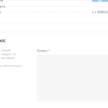
ля
https://ww
уса
е
1 x R283-Z
рос
ь любой
Вопрос
*
 вопрос по
 магазина.
ы обязательно