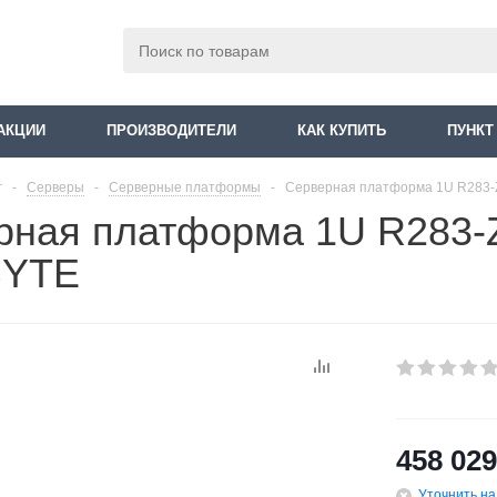
АКЦИИ
ПРОИЗВОДИТЕЛИ
КАК КУПИТЬ
ПУНКТ
г
-
Серверы
-
Серверные платформы
-
Серверная платформа 1U R283
рная платформа 1U R283-
BYTE
458 029
Уточнить н