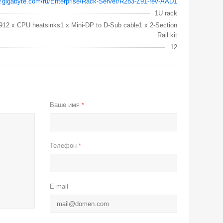
w.gigabyte.com/ru/Enterprise/Rack-Server/R283-Z91-rev-AAD1
1U rack
912 x CPU heatsinks1 x Mini-DP to D-Sub cable1 x 2-Section
Rail kit
12
Ваше имя
*
Телефон
*
E-mail